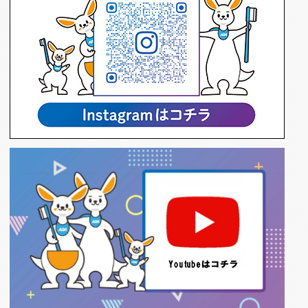
2026.07.01
令和8年度在宅歯科診療導入支援研修会
イベント情報
2026.06.30
「歯歯塚供養会」について
県民の皆さま
2026.06.23
【一般聴講可】令和8年度第2回障がい者歯
科医療普及講演会
歯科医療従事者の方
2026.06.11
令和8年度第1回認知症対応力向上研修会