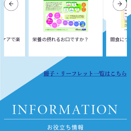
ルケアで楽
栄養の摂れるお口ですか？
間食につ
冊子・リーフレット一覧はこちら
INFORMATION
お役立ち情報